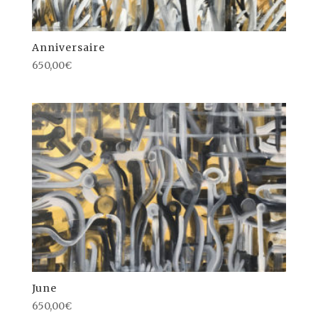
Anniversaire
650,00
€
June
650,00
€